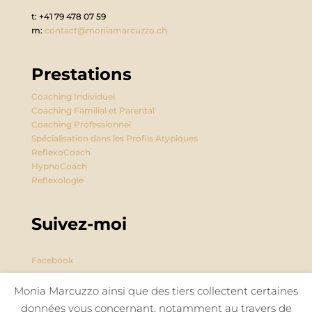
t: +41 79 478 07 59
m:
contact@moniamarcuzzo.ch
Prestations
Coaching Individuel
Coaching Familial et Parental
Coaching Professionnel
Spécialisation dans les Profils Atypiques
ReflexoCoach
HypnoCoach
Reflexologie
Suivez-moi
Facebook
Instagram
Monia Marcuzzo ainsi que des tiers collectent certaines
données vous concernant, notamment au travers de